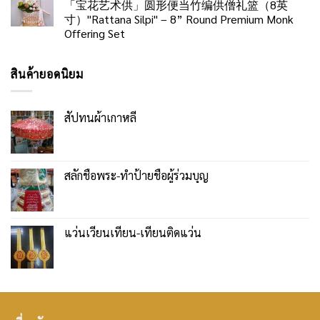
「宝花艺术供」圆形便当竹编供僧礼篮（8英
寸）"Rattana Silpi" – 8” Round Premium Monk
Offering Set
สินค้ายอดนิยม
สัปทนผ้าเกาหลี
สลักชื่อพระ-ทำป้ายชื่อผู้ร่วมบุญ
แว่นเวียนเทียน-เทียนติดแว่น