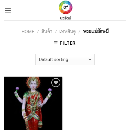
Skip
to
content
HOME
/
สินค้า
/
เทพฮินดู
/
พระแม่ลักษมี
FILTER
Add to
Wishlist