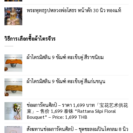
พระพุทธรูปหลวงพ่อโสธร หน้าตัก 30 นิ้ว ทองแท้
วิธีการเลือกซื้อผ้าไตรจีวร
ผ้าไตรมิสลิน 9 ขัณฑ์ ตะเข็บคู่ สีราชนิยม
ผ้าไตรมิสลิน 9 ขัณฑ์ ตะเข็บคู่ สีแก่นขนุน
ช่อผการัตนศิลป์ – ราคา 1,699 บาท「宝花艺术供花
束」– 售价 1,699 泰铢 “Rattana Silpi Floral
Bouquet” – Price: 1,699 THB
สังฆทานช่อผการัตนศิลป์ – ชุดชะลอมปิ่นโตกลม 8 นิ้ว