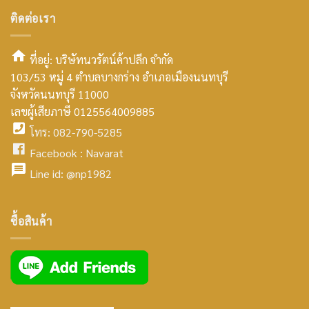
ติดต่อเรา
ที่อยู่: บริษัทนวรัตน์ค้าปลีก จำกัด
103/53 หมู่ 4 ตำบลบางกร่าง อำเภอเมืองนนทบุรี
smt2
จังหวัดนนทบุรี 11000
home
เลขผู้เสียภาษี 0125564009885
โทร: 082-790-5285
icon
facebook
Facebook :
Navarat
facebook
icon
Line id:
@np1982
icon
facebook
ซื้อสินค้า
icon