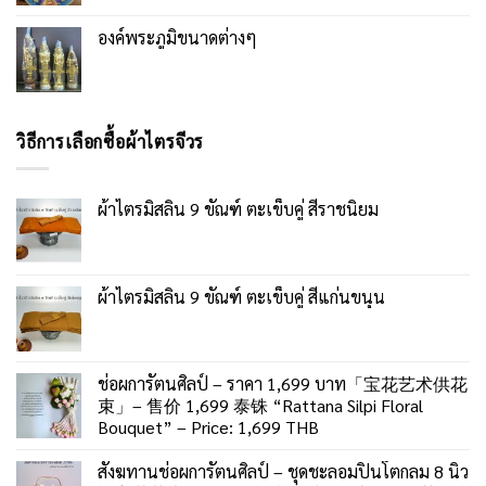
องค์พระภูมิขนาดต่างๆ
วิธีการเลือกซื้อผ้าไตรจีวร
ผ้าไตรมิสลิน 9 ขัณฑ์ ตะเข็บคู่ สีราชนิยม
ผ้าไตรมิสลิน 9 ขัณฑ์ ตะเข็บคู่ สีแก่นขนุน
ช่อผการัตนศิลป์ – ราคา 1,699 บาท「宝花艺术供花
束」– 售价 1,699 泰铢 “Rattana Silpi Floral
Bouquet” – Price: 1,699 THB
สังฆทานช่อผการัตนศิลป์ – ชุดชะลอมปิ่นโตกลม 8 นิ้ว