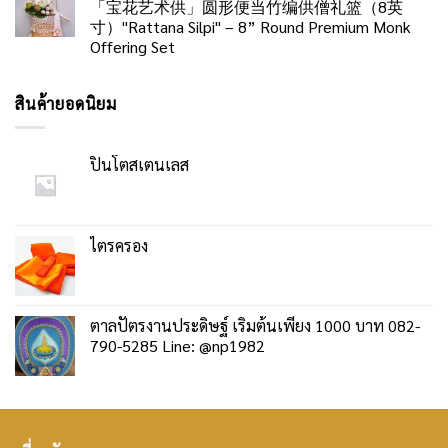
「宝花艺术供」圆形便当竹编供僧礼篮（8英
寸）"Rattana Silpi" – 8” Round Premium Monk
Offering Set
สินค้ายอดนิยม
ปิ่นโตสเตนเลส
ไตรครอง
ตาลปัตรงานประดิษฐ์ เริ่มต้นเพียง 1000 บาท 082-
790-5285 Line: @np1982