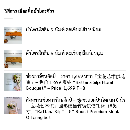
วิธีการเลือกซื้อผ้าไตรจีวร
ผ้าไตรมิสลิน 9 ขัณฑ์ ตะเข็บคู่ สีราชนิยม
ผ้าไตรมิสลิน 9 ขัณฑ์ ตะเข็บคู่ สีแก่นขนุน
ช่อผการัตนศิลป์ – ราคา 1,699 บาท「宝花艺术供花
束」– 售价 1,699 泰铢 “Rattana Silpi Floral
Bouquet” – Price: 1,699 THB
สังฆทานช่อผการัตนศิลป์ – ชุดชะลอมปิ่นโตกลม 8 นิ้ว
「宝花艺术供」圆形便当竹编供僧礼篮（8英
寸）"Rattana Silpi" – 8” Round Premium Monk
Offering Set