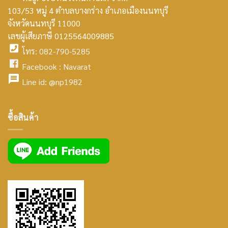
103/53 หมู่ 4 ตำบลบางกร่าง อำเภอเมืองนนทบุรี
smt2
จังหวัดนนทบุรี 11000
home
เลขผู้เสียภาษี 0125564009885
โทร: 082-790-5285
icon
facebook
Facebook :
Navarat
facebook
icon
Line id:
@np1982
icon
facebook
ซื้อสินค้า
icon