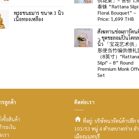
供花束」– 售价 1,6
泰铢 “Rattana Silpi
Floral Bouquet” –
พระชนะมาร ขนาด 3 นิ้ว
Price: 1,699 THB
เนื้อทองเหลือง
สังฆทานช่อผการัตนศ
– ชุดชะลอมปิ่นโตก
นิ้ว 「宝花艺术供
形便当竹编供僧礼
（8英寸）"Rattan
Silpi" – 8” Round
Premium Monk Offe
Set
ารลูกค้า
ติดต่อเรา
่งซื้อสินค้า
ที่อยู่: บริษัทนวรัตน์ค้าปลีก 
ำระเงิน
103/53 หมู่ 4 ตำบลบางกร่าง อ
smt2
่อเรา
เมืองนนทบุรี