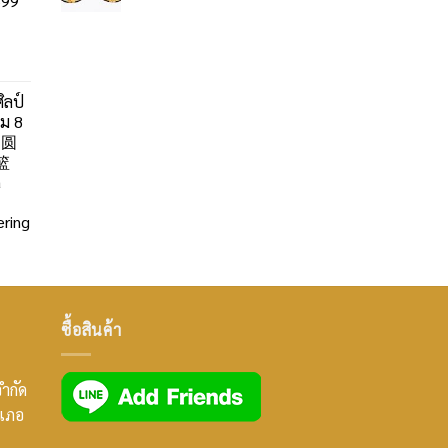
99
ิลป์
ลม 8
」圆
篮
a
ring
ซื้อสินค้า
จำกัด
ำเภอ