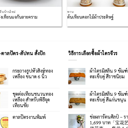
งขึ้นบ้านใหม่
พาน
ชิงเทียนแจกันลายคราม
ต้นเทียนดอกไม้ผ้าประดิษฐ์
-ตาลปัตร-สัปทน สั่งปัก
วิธีการเลือกซื้อผ้าไตรจีวร
กระถางธูปหัวสิงห์ทอง
ผ้าไตรมิสลิน 9 ขัณฑ์
เหลือง ขนาด 6 นิ้ว
ตะเข็บคู่ สีราชนิยม
ชุดต่อเทียนชนวนทอง
ผ้าไตรมิสลิน 9 ขัณฑ์
เหลือง สำหรับพิธีจุด
ตะเข็บคู่ สีแก่นขนุน
เทียนชัย
ช่อผการัตนศิลป์ – ร
ตาลปัตรงานพิมพ์
1,699 บาท「宝花