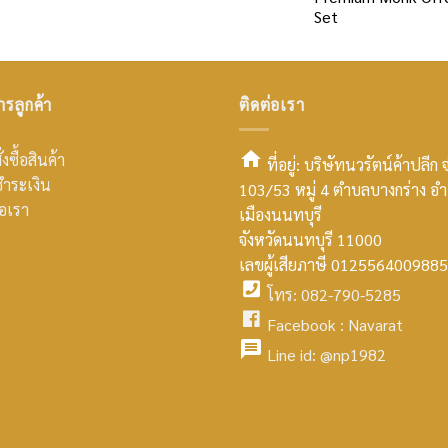
Set
ารลูกค้า
ติดต่อเรา
่งซื้อสินค้า
ที่อยู่: บริษัทนวรัตน์ค้าปลีก 
ำระเงิน
103/53 หมู่ 4 ตำบลบางกร่าง อ
smt2
่อเรา
เมืองนนทบุรี
home
จังหวัดนนทบุรี 11000
เลขผู้เสียภาษี 0125564009885
icon
โทร: 082-790-5285
facebook
Facebook :
Navarat
facebook
icon
Line id:
@np1982
icon
facebook
icon