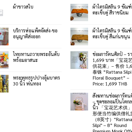
ผ้าขาวสไบ
ผ้าไตรมิสลิน 9 ขัณฑ์
ตะเข็บคู่ สีราชนิยม
บริการห่อแพ็คจัดส่ง-ขอ
ผ้าไตรมิสลิน 9 ขัณฑ์
อนุญาติส่งออก
ตะเข็บคู่ สีแก่นขนุน
ไทยทานถวายพระอันดับ
ช่อผการัตนศิลป์ – ร
พร้อมอาสนะ
1,699 บาท「宝花
供花束」– 售价 1,6
泰铢 “Rattana Silpi
พระพุทธรูปปางอุ้มบาตร
Floral Bouquet” –
30 นิ้ว พ่นทอง
Price: 1,699 THB
สังฆทานช่อผการัตนศ
– ชุดชะลอมปิ่นโตก
นิ้ว 「宝花艺术供
形便当竹编供僧礼
（8英寸）"Rattan
Silpi" – 8” Round
Premium Monk Offe