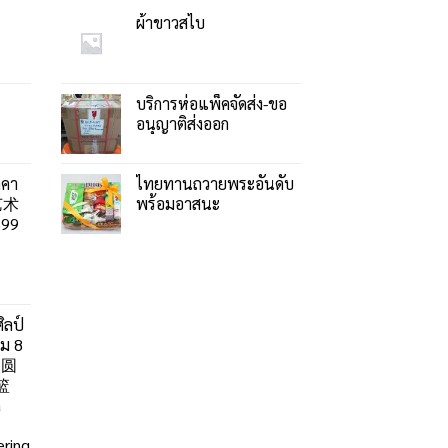
ผ้าขาวสไบ
บริการห่อแพ็คจัดส่ง-ขอ
อนุญาติส่งออก
าคา
ไทยทานถวายพระอันดับ
艺术
พร้อมอาสนะ
99
ิลป์
ลม 8
」圆
篮
a
ring