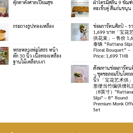
ตุ๊กตาตั้งศาลเปี่ยมสุข
ผ้าไตรมิสลิน 9 ขัณฑ์
ตะเข็บคู่ สีแก่นขนุน
กระถางธูปทองเหลือง
ช่อผการัตนศิลป์ – ร
1,699 บาท「宝花
供花束」– 售价 1,6
泰铢 “Rattana Silpi
พระหลวงพ่อโสธร หน้า
Floral Bouquet” –
ตัก 30 นิ้ว เนื้อทองเหลือง
Price: 1,699 THB
ฐานไม้เคลือบเงา
สังฆทานช่อผการัตนศ
– ชุดชะลอมปิ่นโตก
นิ้ว 「宝花艺术供
形便当竹编供僧礼
（8英寸）"Rattan
Silpi" – 8” Round
Premium Monk Offe
Set