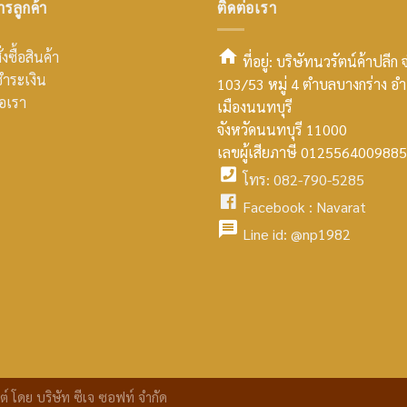
ารลูกค้า
ติดต่อเรา
่งซื้อสินค้า
ที่อยู่: บริษัทนวรัตน์ค้าปลีก 
ำระเงิน
103/53 หมู่ 4 ตำบลบางกร่าง อ
smt2
่อเรา
เมืองนนทบุรี
home
จังหวัดนนทบุรี 11000
เลขผู้เสียภาษี 0125564009885
icon
โทร: 082-790-5285
facebook
Facebook :
Navarat
facebook
icon
Line id:
@np1982
icon
facebook
icon
ต์
โดย บริษัท ซีเจ ซอฟท์ จำกัด