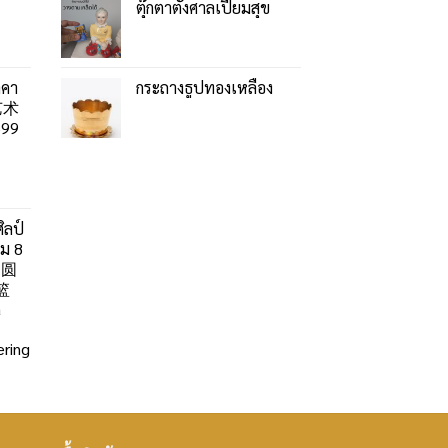
ตุ๊กตาตั้งศาลเปี่ยมสุข
าคา
กระถางธูปทองเหลือง
艺术
99
ิลป์
ลม 8
」圆
篮
a
ring