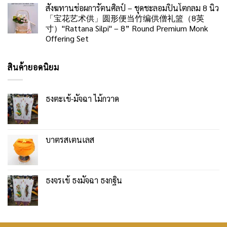
สังฆทานช่อผการัตนศิลป์ – ชุดชะลอมปิ่นโตกลม 8 นิ้ว
「宝花艺术供」圆形便当竹编供僧礼篮（8英
寸）"Rattana Silpi" – 8” Round Premium Monk
Offering Set
สินค้ายอดนิยม
ธงตะเข้-มัจฉา ไม้กวาด
บาตรสเตนเลส
ธงจรเข้ ธงมัจฉา ธงกฐิน