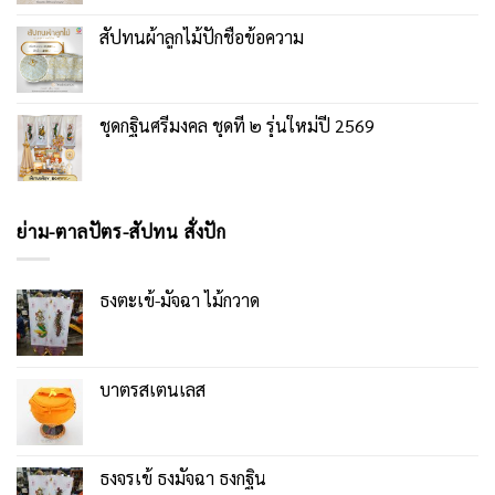
สัปทนผ้าลูกไม้ปักชื่อข้อความ
ชุดกฐินศรีมงคล ชุดที่ ๒ รุ่นใหม่ปี 2569
ย่าม-ตาลปัตร-สัปทน สั่งปัก
ธงตะเข้-มัจฉา ไม้กวาด
บาตรสเตนเลส
ธงจรเข้ ธงมัจฉา ธงกฐิน