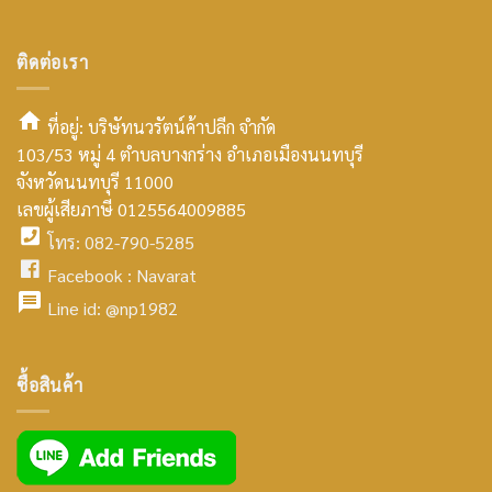
ติดต่อเรา
ที่อยู่: บริษัทนวรัตน์ค้าปลีก จำกัด
103/53 หมู่ 4 ตำบลบางกร่าง อำเภอเมืองนนทบุรี
smt2
จังหวัดนนทบุรี 11000
home
เลขผู้เสียภาษี 0125564009885
โทร: 082-790-5285
icon
facebook
Facebook :
Navarat
facebook
icon
Line id:
@np1982
icon
facebook
ซื้อสินค้า
icon