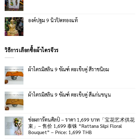
องค์ปฐม 9 นิ้วปิดทองแท้
วิธีการเลือกซื้อผ้าไตรจีวร
ผ้าไตรมิสลิน 9 ขัณฑ์ ตะเข็บคู่ สีราชนิยม
ผ้าไตรมิสลิน 9 ขัณฑ์ ตะเข็บคู่ สีแก่นขนุน
ช่อผการัตนศิลป์ – ราคา 1,699 บาท「宝花艺术供花
束」– 售价 1,699 泰铢 “Rattana Silpi Floral
Bouquet” – Price: 1,699 THB