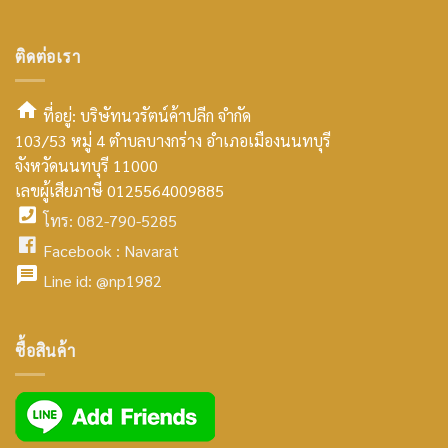
ติดต่อเรา
ที่อยู่: บริษัทนวรัตน์ค้าปลีก จำกัด
103/53 หมู่ 4 ตำบลบางกร่าง อำเภอเมืองนนทบุรี
smt2
จังหวัดนนทบุรี 11000
home
เลขผู้เสียภาษี 0125564009885
โทร: 082-790-5285
icon
facebook
Facebook :
Navarat
facebook
icon
Line id:
@np1982
icon
facebook
ซื้อสินค้า
icon