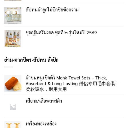
สัปทนผ้าลูกไม้ปักชื่อข้อความ
ชุดกฐินศรีมงคล ชุดที่ ๒ รุ่นใหม่ปี 2569
ย่าม-ตาลปัตร-สัปทน สั่งปัก
ผ้าขนหนูเช็ดตัว Monk Towel Sets – Thick,
Absorbent & Long-Lasting 僧侣专用毛巾套装 –
柔软吸水，耐用实用
เสื่อกก/เสื่อพลาสติก
เครื่องทองเหลือง