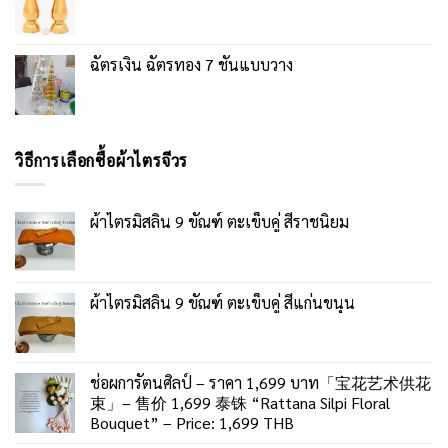
ฉัตรเงิน ฉัตรทอง 7 ชั้นแบบวาง
วิธีการเลือกซื้อผ้าไตรจีวร
ผ้าไตรมิสลิน 9 ขัณฑ์ ตะเข็บคู่ สีราชนิยม
ผ้าไตรมิสลิน 9 ขัณฑ์ ตะเข็บคู่ สีแก่นขนุน
ช่อผการัตนศิลป์ – ราคา 1,699 บาท「宝花艺术供花
束」– 售价 1,699 泰铢 “Rattana Silpi Floral
Bouquet” – Price: 1,699 THB