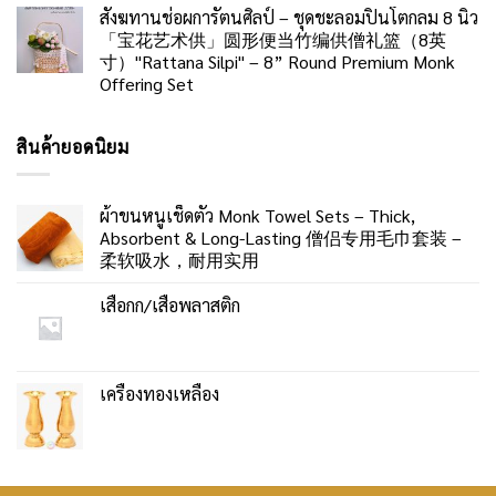
สังฆทานช่อผการัตนศิลป์ – ชุดชะลอมปิ่นโตกลม 8 นิ้ว
「宝花艺术供」圆形便当竹编供僧礼篮（8英
寸）"Rattana Silpi" – 8” Round Premium Monk
Offering Set
สินค้ายอดนิยม
ผ้าขนหนูเช็ดตัว Monk Towel Sets – Thick,
Absorbent & Long-Lasting 僧侣专用毛巾套装 –
柔软吸水，耐用实用
เสื่อกก/เสื่อพลาสติก
เครื่องทองเหลือง