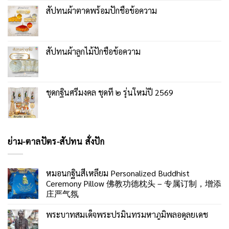
สัปทนผ้าตาดพร้อมปักชื่อข้อความ
สัปทนผ้าลูกไม้ปักชื่อข้อความ
ชุดกฐินศรีมงคล ชุดที่ ๒ รุ่นใหม่ปี 2569
ย่าม-ตาลปัตร-สัปทน สั่งปัก
หมอนกฐินสี่เหลี่ยม Personalized Buddhist
Ceremony Pillow 佛教功德枕头 – 专属订制，增添
庄严气氛
พระบาทสมเด็จพระปรมินทรมหาภูมิพลอดุลยเดช