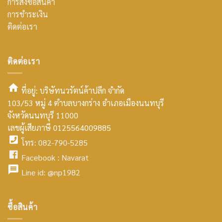
การสั่งซื้อสินค้า
การชำระเงิน
ติดต่อเรา
ติดต่อเรา
ที่อยู่: บริษัทนวรัตน์ค้าปลีก จำกัด
103/53 หมู่ 4 ตำบลบางกร่าง อำเภอเมืองนนทบุรี
smt2
จังหวัดนนทบุรี 11000
home
เลขผู้เสียภาษี 0125564009885
โทร: 082-790-5285
icon
facebook
Facebook :
Navarat
facebook
icon
Line id:
@np1982
icon
facebook
ซื้อสินค้า
icon