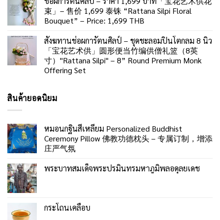
ช่อผการัตนศิลป์ – ราคา 1,699 บาท「宝花艺术供花
束」– 售价 1,699 泰铢 “Rattana Silpi Floral
Bouquet” – Price: 1,699 THB
สังฆทานช่อผการัตนศิลป์ – ชุดชะลอมปิ่นโตกลม 8 นิ้ว
「宝花艺术供」圆形便当竹编供僧礼篮（8英
寸）"Rattana Silpi" – 8” Round Premium Monk
Offering Set
สินค้ายอดนิยม
หมอนกฐินสี่เหลี่ยม Personalized Buddhist
Ceremony Pillow 佛教功德枕头 – 专属订制，增添
庄严气氛
พระบาทสมเด็จพระปรมินทรมหาภูมิพลอดุลยเดช
กระโถนเคลือบ