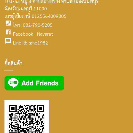
103/53 หมู่ 4 ตำบลบางกร่าง อำเภอเมืองนนทบุรี
smt2
จังหวัดนนทบุรี 11000
home
เลขผู้เสียภาษี 0125564009885
โทร: 082-790-5285
icon
facebook
Facebook :
Navarat
facebook
icon
Line id:
@np1982
icon
facebook
ซื้อสินค้า
icon