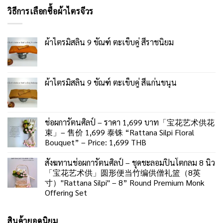
วิธีการเลือกซื้อผ้าไตรจีวร
ผ้าไตรมิสลิน 9 ขัณฑ์ ตะเข็บคู่ สีราชนิยม
ผ้าไตรมิสลิน 9 ขัณฑ์ ตะเข็บคู่ สีแก่นขนุน
ช่อผการัตนศิลป์ – ราคา 1,699 บาท「宝花艺术供花
束」– 售价 1,699 泰铢 “Rattana Silpi Floral
Bouquet” – Price: 1,699 THB
สังฆทานช่อผการัตนศิลป์ – ชุดชะลอมปิ่นโตกลม 8 นิ้ว
「宝花艺术供」圆形便当竹编供僧礼篮（8英
寸）"Rattana Silpi" – 8” Round Premium Monk
Offering Set
สินค้ายอดนิยม