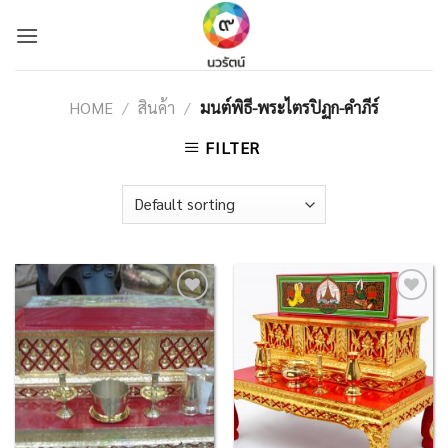
Skip
to
content
HOME
/
สินค้า
/
มนต์พิธี-พระไตรปิฏก-คำภีร์
FILTER
Add to
Add to
Wishlist
Wishlist