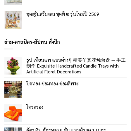
ชุดกฐินศรีมงคล ชุดที่ ๒ รุ่นใหม่ปี 2569
ย่าม-ตาลปัตร-สัปทน สั่งปัก
ธูป เทียนแพ แบบต่างๆ 精美仿真花烛台盘 — 手工
制作 Exquisite Handcrafted Candle Trays with
Artificial Floral Decorations
ปิดทอง-ซ่อมทอง-ซ่อมสีพระ
ไตรครอง
ฉัตรเงิน ฉัตรทอง 9 ชั้น แบบผ้า สูง 1 เมตร