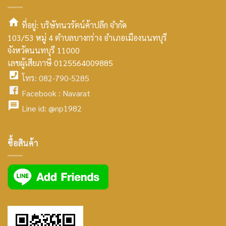
ที่อยู่: บริษัทนวรัตน์ค้าปลีก จำกัด
103/53 หมู่ 4 ตำบลบางกร่าง อำเภอเมืองนนทบุรี
smt2
จังหวัดนนทบุรี 11000
home
เลขผู้เสียภาษี 0125564009885
โทร: 082-790-5285
icon
facebook
Facebook :
Navarat
facebook
icon
Line id:
@np1982
icon
facebook
ซื้อสินค้า
icon