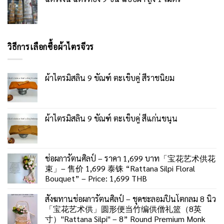
วิธีการเลือกซื้อผ้าไตรจีวร
ผ้าไตรมิสลิน 9 ขัณฑ์ ตะเข็บคู่ สีราชนิยม
ผ้าไตรมิสลิน 9 ขัณฑ์ ตะเข็บคู่ สีแก่นขนุน
ช่อผการัตนศิลป์ – ราคา 1,699 บาท「宝花艺术供花
束」– 售价 1,699 泰铢 “Rattana Silpi Floral
Bouquet” – Price: 1,699 THB
สังฆทานช่อผการัตนศิลป์ – ชุดชะลอมปิ่นโตกลม 8 นิ้ว
「宝花艺术供」圆形便当竹编供僧礼篮（8英
寸）"Rattana Silpi" – 8” Round Premium Monk