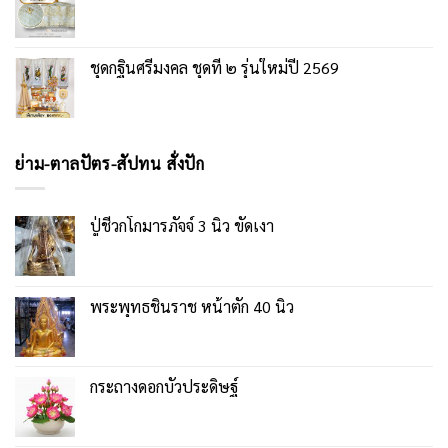
ชุดกฐินศรีมงคล ชุดที่ ๒ รุ่นใหม่ปี 2569
ย่าม-ตาลปัตร-สัปทน สั่งปัก
ปู่ชีวกโกมารภัจจ์ 3 นิ้ว ขัดเงา
พระพุทธชินราช หน้าตัก 40 นิ้ว
กระถางดอกบัวประดิษฐ์