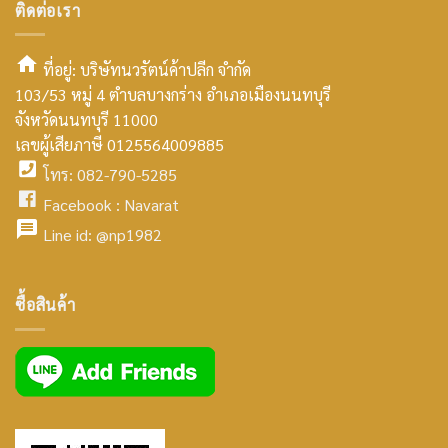
ติดต่อเรา
ที่อยู่: บริษัทนวรัตน์ค้าปลีก จำกัด
103/53 หมู่ 4 ตำบลบางกร่าง อำเภอเมืองนนทบุรี
smt2
จังหวัดนนทบุรี 11000
home
เลขผู้เสียภาษี 0125564009885
โทร: 082-790-5285
icon
facebook
Facebook :
Navarat
facebook
icon
Line id:
@np1982
icon
facebook
ซื้อสินค้า
icon