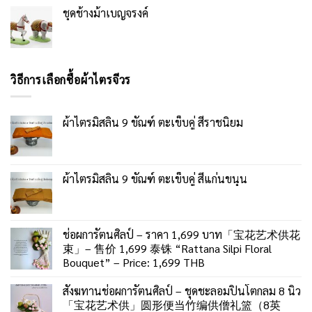
ชุดช้างม้าเบญจรงค์
วิธีการเลือกซื้อผ้าไตรจีวร
ผ้าไตรมิสลิน 9 ขัณฑ์ ตะเข็บคู่ สีราชนิยม
ผ้าไตรมิสลิน 9 ขัณฑ์ ตะเข็บคู่ สีแก่นขนุน
ช่อผการัตนศิลป์ – ราคา 1,699 บาท「宝花艺术供花
束」– 售价 1,699 泰铢 “Rattana Silpi Floral
Bouquet” – Price: 1,699 THB
สังฆทานช่อผการัตนศิลป์ – ชุดชะลอมปิ่นโตกลม 8 นิ้ว
「宝花艺术供」圆形便当竹编供僧礼篮（8英