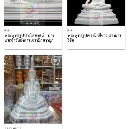
9 นิ้ว
9 นิ้ว
พระพุทธรูปปางไสยาสน์ – ปาง
พระพุทธรูปเซรามิกสีขาว ปางมาร
ประจำวันอังคาร เซรามิกขาวมุก
วิชัย
Add to
Wishlist
พระพุทธรูป