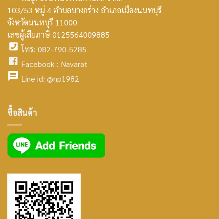
103/53 หมู่ 4 ตำบลบางกร่าง อำเภอเมืองนนทบุรี
smt2
จังหวัดนนทบุรี 11000
home
เลขผู้เสียภาษี 0125564009885
โทร: 082-790-5285
icon
facebook
Facebook :
Navarat
facebook
icon
Line id:
@np1982
icon
facebook
ซื้อสินค้า
icon