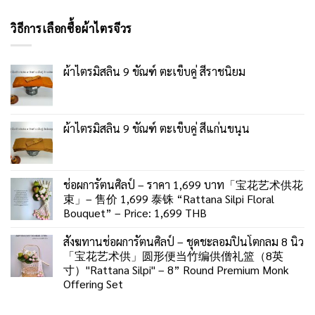
วิธีการเลือกซื้อผ้าไตรจีวร
ผ้าไตรมิสลิน 9 ขัณฑ์ ตะเข็บคู่ สีราชนิยม
ผ้าไตรมิสลิน 9 ขัณฑ์ ตะเข็บคู่ สีแก่นขนุน
ช่อผการัตนศิลป์ – ราคา 1,699 บาท「宝花艺术供花
束」– 售价 1,699 泰铢 “Rattana Silpi Floral
Bouquet” – Price: 1,699 THB
สังฆทานช่อผการัตนศิลป์ – ชุดชะลอมปิ่นโตกลม 8 นิ้ว
「宝花艺术供」圆形便当竹编供僧礼篮（8英
寸）"Rattana Silpi" – 8” Round Premium Monk
Offering Set