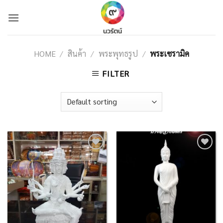
Skip
to
content
HOME
/
สินค้า
/
พระพุทธรูป
/
พระเซรามิค
FILTER
Add to
Add to
Wishlist
Wishlist