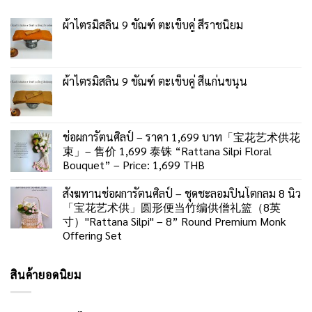
ผ้าไตรมิสลิน 9 ขัณฑ์ ตะเข็บคู่ สีราชนิยม
ผ้าไตรมิสลิน 9 ขัณฑ์ ตะเข็บคู่ สีแก่นขนุน
ช่อผการัตนศิลป์ – ราคา 1,699 บาท「宝花艺术供花
束」– 售价 1,699 泰铢 “Rattana Silpi Floral
Bouquet” – Price: 1,699 THB
สังฆทานช่อผการัตนศิลป์ – ชุดชะลอมปิ่นโตกลม 8 นิ้ว
「宝花艺术供」圆形便当竹编供僧礼篮（8英
寸）"Rattana Silpi" – 8” Round Premium Monk
Offering Set
สินค้ายอดนิยม