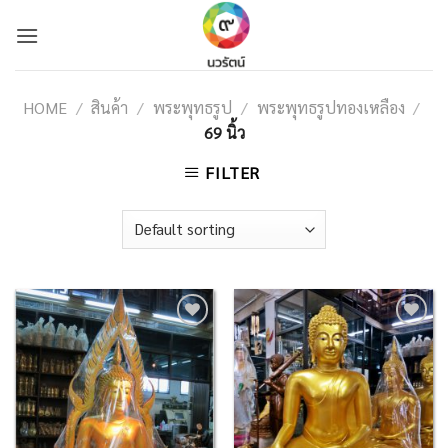
Skip
to
content
HOME
/
สินค้า
/
พระพุทธรูป
/
พระพุทธรูปทองเหลือง
/
69 นิ้ว
FILTER
Add to
Add to
Wishlist
Wishlist