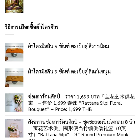
วิธีการเลือกซื้อผ้าไตรจีวร
ผ้าไตรมิสลิน 9 ขัณฑ์ ตะเข็บคู่ สีราชนิยม
ผ้าไตรมิสลิน 9 ขัณฑ์ ตะเข็บคู่ สีแก่นขนุน
ช่อผการัตนศิลป์ – ราคา 1,699 บาท「宝花艺术供花
束」– 售价 1,699 泰铢 “Rattana Silpi Floral
Bouquet” – Price: 1,699 THB
สังฆทานช่อผการัตนศิลป์ – ชุดชะลอมปิ่นโตกลม 8 นิ้ว
「宝花艺术供」圆形便当竹编供僧礼篮（8英
寸）"Rattana Silpi" – 8” Round Premium Monk