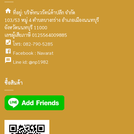
ที่อยู่: บริษัทนวรัตน์ค้าปลีก จำกัด
103/53 หมู่ 4 ตำบลบางกร่าง อำเภอเมืองนนทบุรี
smt2
จังหวัดนนทบุรี 11000
home
เลขผู้เสียภาษี 0125564009885
โทร: 082-790-5285
icon
facebook
Facebook :
Navarat
facebook
icon
Line id:
@np1982
icon
facebook
ซื้อสินค้า
icon