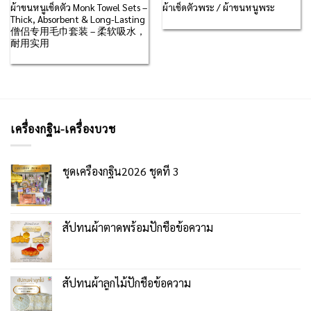
ผ้าขนหนูเช็ดตัว Monk Towel Sets –
ผ้าเช็ดตัวพระ / ผ้าขนหนูพระ
Thick, Absorbent & Long-Lasting
僧侣专用毛巾套装 – 柔软吸水，
耐用实用
เครื่องกฐิน-เครื่องบวช
ชุดเครื่องกฐิน2026 ชุดที่ 3
สัปทนผ้าตาดพร้อมปักชื่อข้อความ
สัปทนผ้าลูกไม้ปักชื่อข้อความ