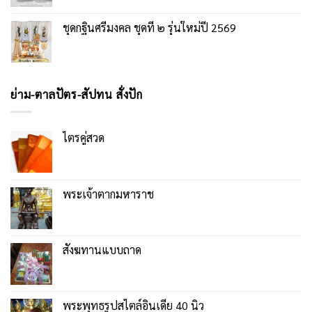
ชุดกฐินศรีมงคล ชุดที่ ๒ รุ่นใหม่ปี 2569
ย่าม-ตาลปัตร-สัปทน สั่งปัก
ไตรคู่สวด
พระเจ้าตากมหาราช
สังฆทานแบบถาด
พระพุทธรูปสไตล์อินเดีย 40 นิ้ว