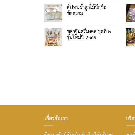
สัปทนผ้าลูกไม้ปักชื่อ
ข้อความ
ชุดกฐินศรีมงคล ชุดที่ ๒
รุ่นใหม่ปี 2569
เกี่ยวกับเรา
บริก
ร้านนวรัตน์สังฆภัณฑ์ เปิดให้บริการ
การสั