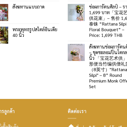
สังฆทานแบบถาด
ช่อผการัตนศิลป์ – ร
1,699 บาท「宝花
供花束」– 售价 1,6
泰铢 “Rattana Silpi
พระพุทธรูปสไตล์อินเดีย
Floral Bouquet” –
40 นิ้ว
Price: 1,699 THB
สังฆทานช่อผการัตนศ
– ชุดชะลอมปิ่นโตก
นิ้ว 「宝花艺术供
形便当竹编供僧礼
（8英寸）"Rattan
Silpi" – 8” Round
Premium Monk Offe
Set
ารลูกค้า
ติดต่อเรา
่งซื้อสินค้า