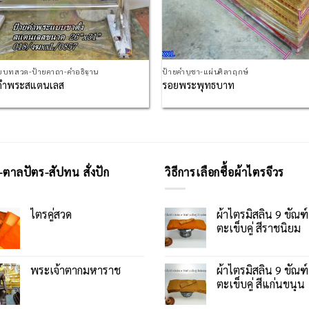
ยบทสวด-ป้ายคาถา-คำอธิฐาน
ป้ายคำบูชา-แผ่นศิลาฤกษ์
คำพระสแตนเลส
รอยพระพุทธบาท
-ตาลปัตร-สัปทน สั่งปัก
วิธีการเลือกซื้อผ้าไตรจีวร
ไตรคู่สวด
ผ้าไตรมิสลิน 9 ขัณฑ์
ตะเข็บคู่ สีราชนิยม
พระเจ้าตากมหาราช
ผ้าไตรมิสลิน 9 ขัณฑ์
ตะเข็บคู่ สีแก่นขนุน