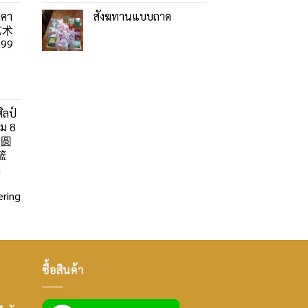
าคา
สังฆทานแบบถาด
艺术
99
ิลป์
ลม 8
」圆
篮
a
ring
ซื้อสินค้า