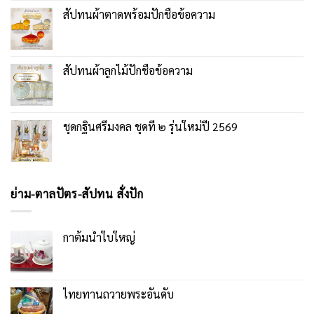
สัปทนผ้าตาดพร้อมปักชื่อข้อความ
สัปทนผ้าลูกไม้ปักชื่อข้อความ
ชุดกฐินศรีมงคล ชุดที่ ๒ รุ่นใหม่ปี 2569
ย่าม-ตาลปัตร-สัปทน สั่งปัก
กาต้มน้ำใบใหญ่
ไทยทานถวายพระอันดับ