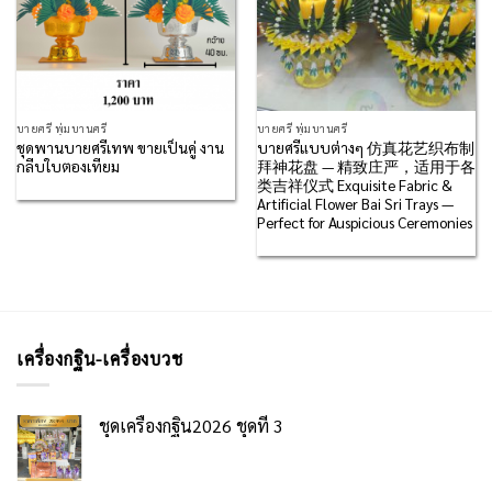
บายศรี พุ่มบานศรี
บายศรี พุ่มบานศรี
ชุดพานบายศรีเทพ ขายเป็นคู่ งาน
บายศรีแบบต่างๆ 仿真花艺织布制
กลีบใบตองเทียม
拜神花盘 — 精致庄严，适用于各
类吉祥仪式 Exquisite Fabric &
Artificial Flower Bai Sri Trays —
Perfect for Auspicious Ceremonies
เครื่องกฐิน-เครื่องบวช
ชุดเครื่องกฐิน2026 ชุดที่ 3