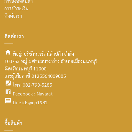
การสั่งซื้อสินค้า
การชำระเงิน
ติดต่อเรา
ติดต่อเรา
ที่อยู่: บริษัทนวรัตน์ค้าปลีก จำกัด
103/53 หมู่ 4 ตำบลบางกร่าง อำเภอเมืองนนทบุรี
smt2
จังหวัดนนทบุรี 11000
home
เลขผู้เสียภาษี 0125564009885
โทร: 082-790-5285
icon
facebook
Facebook :
Navarat
facebook
icon
Line id:
@np1982
icon
facebook
ซื้อสินค้า
icon