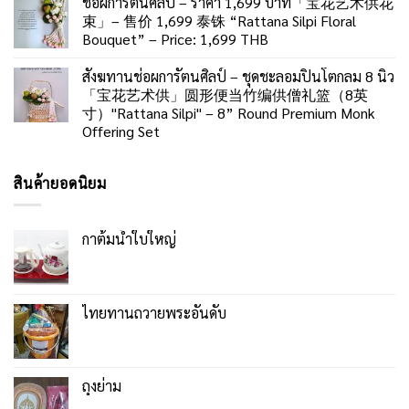
ช่อผการัตนศิลป์ – ราคา 1,699 บาท「宝花艺术供花
束」– 售价 1,699 泰铢 “Rattana Silpi Floral
Bouquet” – Price: 1,699 THB
สังฆทานช่อผการัตนศิลป์ – ชุดชะลอมปิ่นโตกลม 8 นิ้ว
「宝花艺术供」圆形便当竹编供僧礼篮（8英
寸）"Rattana Silpi" – 8” Round Premium Monk
Offering Set
สินค้ายอดนิยม
กาต้มน้ำใบใหญ่
ไทยทานถวายพระอันดับ
ถุงย่าม