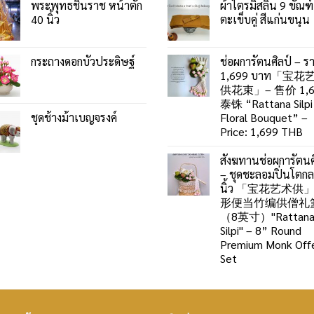
พระพุทธชินราช หน้าตัก
ผ้าไตรมิสลิน 9 ขัณฑ์
40 นิ้ว
ตะเข็บคู่ สีแก่นขนุน
กระถางดอกบัวประดิษฐ์
ช่อผการัตนศิลป์ – ร
1,699 บาท「宝花
供花束」– 售价 1,6
泰铢 “Rattana Silpi
ชุดช้างม้าเบญจรงค์
Floral Bouquet” –
Price: 1,699 THB
สังฆทานช่อผการัตนศ
– ชุดชะลอมปิ่นโตก
นิ้ว 「宝花艺术供
形便当竹编供僧礼
（8英寸）"Rattan
Silpi" – 8” Round
Premium Monk Offe
Set