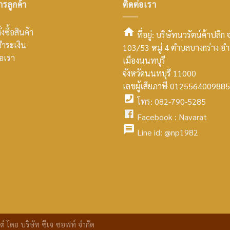
ารลูกค้า
ติดต่อเรา
่งซื้อสินค้า
ที่อยู่: บริษัทนวรัตน์ค้าปลีก 
ำระเงิน
103/53 หมู่ 4 ตำบลบางกร่าง อ
smt2
่อเรา
เมืองนนทบุรี
home
จังหวัดนนทบุรี 11000
เลขผู้เสียภาษี 0125564009885
icon
โทร: 082-790-5285
facebook
Facebook :
Navarat
facebook
icon
Line id:
@np1982
icon
facebook
icon
ต์
โดย บริษัท ซีเจ ซอฟท์ จำกัด