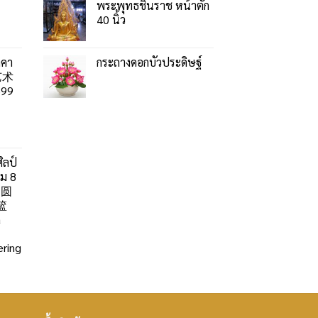
พระพุทธชินราช หน้าตัก
40 นิ้ว
าคา
กระถางดอกบัวประดิษฐ์
艺术
99
ิลป์
ลม 8
」圆
篮
a
ring