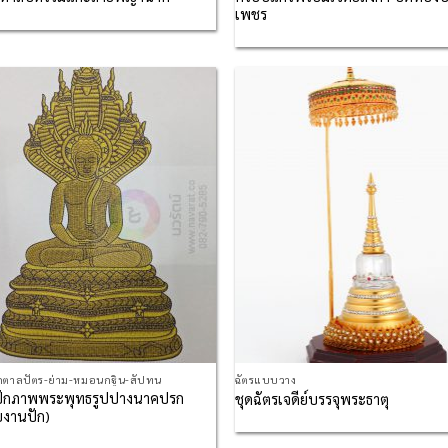
เพชร
Add to
Ad
Wishlist
Wis
กตาลปัตร-ย่าม-หมอนกฐิน-สัปทน
ฉัตรแบบวาง
ักภาพพระพุทธรูปปางนาคปรก
ชุดฉัตรเจดีย์บรรจุพระธาตุ
งานปัก)