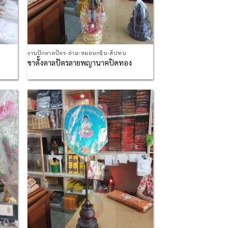
งานปักตาลปัตร-ย่าม-หมอนกฐิน-สัปทน
ขาตั้งตาลปัตรลายพญานาคปิดทอง
d to
Add to
hlist
Wishlist