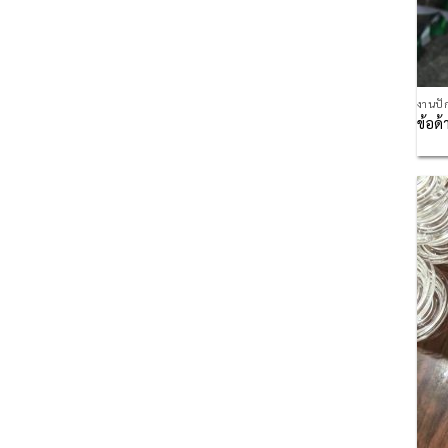
งานปั
ข้อด