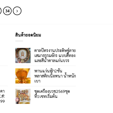
34
สินค้ายอดนิยม
ตาลปัตรงานประดิษฐ์ลาย
เสมาธรรมจักร แบบสีทอง
และสีน้ำตาลแก่นบวร
พานแว่นฟ้า2ชั้น
พลาสติกเนื้อหนา น้ำหนัก
เบา
าคา
ชุดเครื่องบวช2569ชุด
艺术
ที่1เซทเริ่มต้น
99