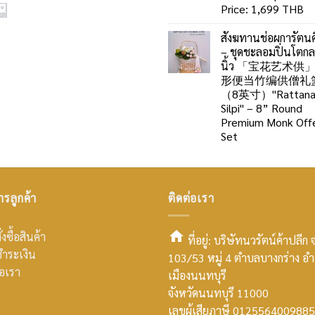
Price: 1,699 THB
สังฆทานช่อผการัตนศ
– ชุดชะลอมปิ่นโตก
นิ้ว 「宝花艺术供
形便当竹编供僧礼
（8英寸）"Rattan
Silpi" – 8” Round
Premium Monk Offe
Set
ารลูกค้า
ติดต่อเรา
่งซื้อสินค้า
ที่อยู่: บริษัทนวรัตน์ค้าปลีก 
ำระเงิน
103/53 หมู่ 4 ตำบลบางกร่าง อ
smt2
่อเรา
เมืองนนทบุรี
home
จังหวัดนนทบุรี 11000
เลขผู้เสียภาษี 0125564009885