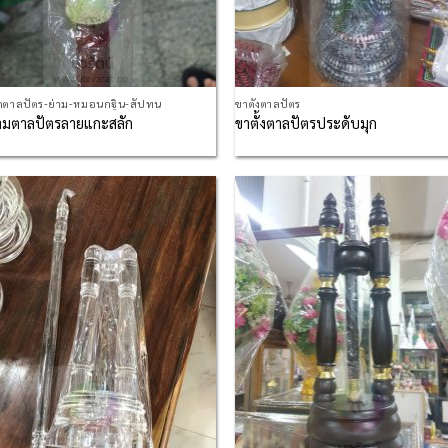
กตาลปัตร-ย่าม-หมอนกฐิน-สัปทน
ขาตั้งตาลปัตร
้ามตาลปัตรลายแกะสลัก
ขาตั้งตาลปัตรประดับมุก
Add to
Ad
Wishlist
Wis