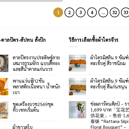
1
2
3
4
…
32
33
-ตาลปัตร-สัปทน สั่งปัก
วิธีการเลือกซื้อผ้าไตรจีวร
ตาลปัตรงานประดิษฐ์ลาย
ผ้าไตรมิสลิน 9 ขัณฑ์
เสมาธรรมจักร แบบสีทอง
ตะเข็บคู่ สีราชนิยม
และสีน้ำตาลแก่นบวร
พานแว่นฟ้า2ชั้น
ผ้าไตรมิสลิน 9 ขัณฑ์
พลาสติกเนื้อหนา น้ำหนัก
ตะเข็บคู่ สีแก่นขนุน
เบา
ช่อผการัตนศิลป์ – ร
ชุดเครื่องบวช2569ชุด
1,699 บาท「宝花
ที่1เซทเริ่มต้น
供花束」– 售价 1,6
泰铢 “Rattana Silpi
Floral Bouquet” –
ผ้าขาวสไบ