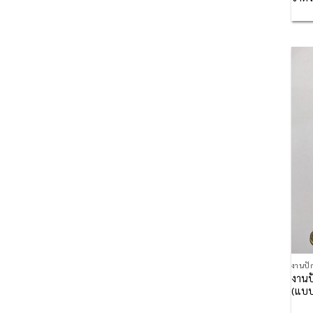
งานปั
งานป
(แบบ