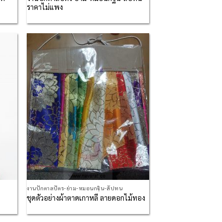
ราคาไม่แพง
d to
Add to
hlist
Wishlist
งานปักตาลปัตร-ย่าม-หมอนกฐิน-สัปทน
ชุดตัวอย่างผ้าตาดเกาหลี ลายดอกไม้ทอง