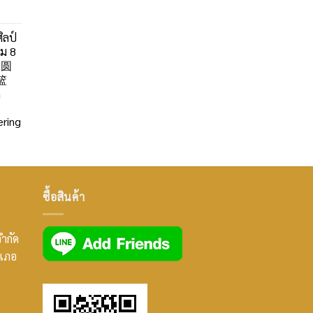
ิลป์
ลม 8
」圆
篮
a
ring
ซื้อสินค้า
จำกัด
ำเภอ