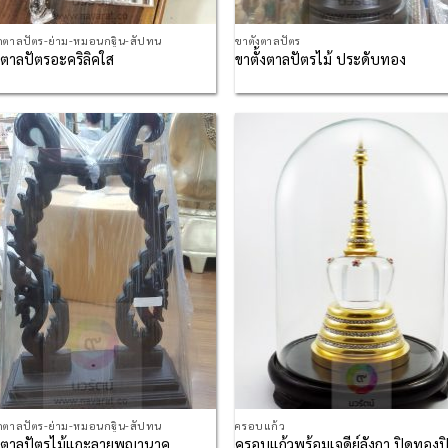
กตาลปัตร-ย่าม-หมอนกฐิน-สัปทน
ขาตั้งตาลปัตร
้งตาลปัตรอะคริลิคใส
ขาตั้งตาลปัตรไม้ ประดับทอง
Add to
Ad
Wishlist
Wis
กตาลปัตร-ย่าม-หมอนกฐิน-สัปทน
ครอบแก้ว
ครอบแก้วพร้อมเจดีย์ลังกา ปิดทองป
้งตาลปัตรไม้แกะลายพญานาค