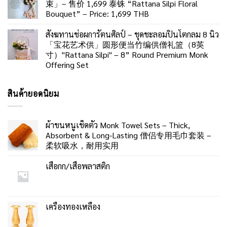
束」– 售价 1,699 泰铢 “Rattana Silpi Floral
Bouquet” – Price: 1,699 THB
สังฆทานช่อผการัตนศิลป์ – ชุดชะลอมปิ่นโตกลม 8 นิ้ว
「宝花艺术供」圆形便当竹编供僧礼篮（8英
寸）"Rattana Silpi" – 8” Round Premium Monk
Offering Set
สินค้ายอดนิยม
ผ้าขนหนูเช็ดตัว Monk Towel Sets – Thick,
Absorbent & Long-Lasting 僧侣专用毛巾套装 –
柔软吸水，耐用实用
เสื่อกก/เสื่อพลาสติก
เครื่องทองเหลือง