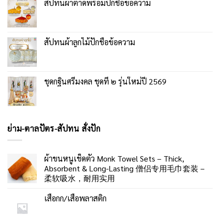
สัปทนผ้าตาดพร้อมปักชื่อข้อความ
สัปทนผ้าลูกไม้ปักชื่อข้อความ
ชุดกฐินศรีมงคล ชุดที่ ๒ รุ่นใหม่ปี 2569
ย่าม-ตาลปัตร-สัปทน สั่งปัก
ผ้าขนหนูเช็ดตัว Monk Towel Sets – Thick,
Absorbent & Long-Lasting 僧侣专用毛巾套装 –
柔软吸水，耐用实用
เสื่อกก/เสื่อพลาสติก