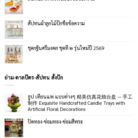
สัปทนผ้าลูกไม้ปักชื่อข้อความ
ชุดกฐินศรีมงคล ชุดที่ ๒ รุ่นใหม่ปี 2569
ย่าม-ตาลปัตร-สัปทน สั่งปัก
ธูป เทียนแพ แบบต่างๆ 精美仿真花烛台盘 — 手工
制作 Exquisite Handcrafted Candle Trays with
Artificial Floral Decorations
ปิดทอง-ซ่อมทอง-ซ่อมสีพระ