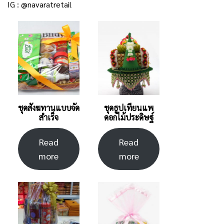
IG :
@navaratretail
ชุดสังฆทานแบบจัด
ชุดธูปเทียนแพ
สำเร็จ
ดอกไม้ประดิษฐ์
Read
Read
more
more