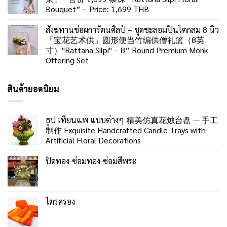
Bouquet” – Price: 1,699 THB
สังฆทานช่อผการัตนศิลป์ – ชุดชะลอมปิ่นโตกลม 8 นิ้ว
「宝花艺术供」圆形便当竹编供僧礼篮（8英
寸）"Rattana Silpi" – 8” Round Premium Monk
Offering Set
สินค้ายอดนิยม
ธูป เทียนแพ แบบต่างๆ 精美仿真花烛台盘 — 手工
制作 Exquisite Handcrafted Candle Trays with
Artificial Floral Decorations
ปิดทอง-ซ่อมทอง-ซ่อมสีพระ
ไตรครอง