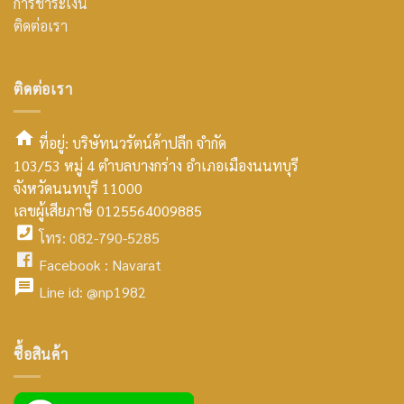
การชำระเงิน
ติดต่อเรา
ติดต่อเรา
ที่อยู่: บริษัทนวรัตน์ค้าปลีก จำกัด
103/53 หมู่ 4 ตำบลบางกร่าง อำเภอเมืองนนทบุรี
smt2
จังหวัดนนทบุรี 11000
home
เลขผู้เสียภาษี 0125564009885
โทร: 082-790-5285
icon
facebook
Facebook :
Navarat
facebook
icon
Line id:
@np1982
icon
facebook
ซื้อสินค้า
icon