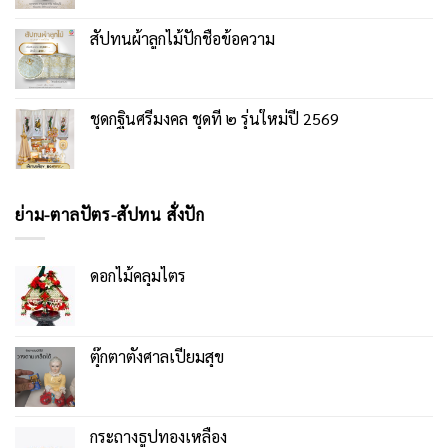
สัปทนผ้าลูกไม้ปักชื่อข้อความ
ชุดกฐินศรีมงคล ชุดที่ ๒ รุ่นใหม่ปี 2569
ย่าม-ตาลปัตร-สัปทน สั่งปัก
ดอกไม้คลุมไตร
ตุ๊กตาตั้งศาลเปี่ยมสุข
กระถางธูปทองเหลือง