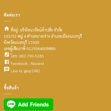
ติดต่อเรา
ที่อยู่: บริษัทนวรัตน์ค้าปลีก จำกัด
103/53 หมู่ 4 ตำบลบางกร่าง อำเภอเมืองนนทบุรี
smt2
จังหวัดนนทบุรี 11000
home
เลขผู้เสียภาษี 0125564009885
โทร: 082-790-5285
icon
facebook
Facebook :
Navarat
facebook
icon
Line id:
@np1982
icon
facebook
ซื้อสินค้า
icon