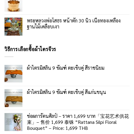
พระหลวงพ่อโสธร หน้าตัก 30 นิ้ว เนื้อทองเหลือง
ฐานไม้เคลือบเงา
วิธีการเลือกซื้อผ้าไตรจีวร
ผ้าไตรมิสลิน 9 ขัณฑ์ ตะเข็บคู่ สีราชนิยม
ผ้าไตรมิสลิน 9 ขัณฑ์ ตะเข็บคู่ สีแก่นขนุน
ช่อผการัตนศิลป์ – ราคา 1,699 บาท「宝花艺术供花
束」– 售价 1,699 泰铢 “Rattana Silpi Floral
Bouquet” – Price: 1,699 THB