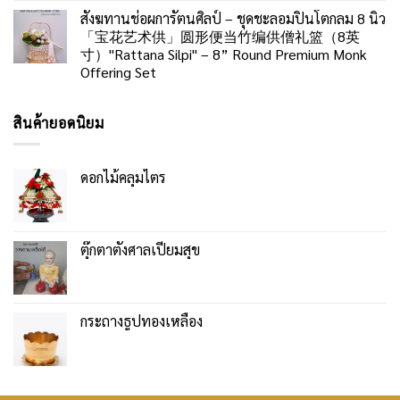
สังฆทานช่อผการัตนศิลป์ – ชุดชะลอมปิ่นโตกลม 8 นิ้ว
「宝花艺术供」圆形便当竹编供僧礼篮（8英
寸）"Rattana Silpi" – 8” Round Premium Monk
Offering Set
สินค้ายอดนิยม
ดอกไม้คลุมไตร
ตุ๊กตาตั้งศาลเปี่ยมสุข
กระถางธูปทองเหลือง