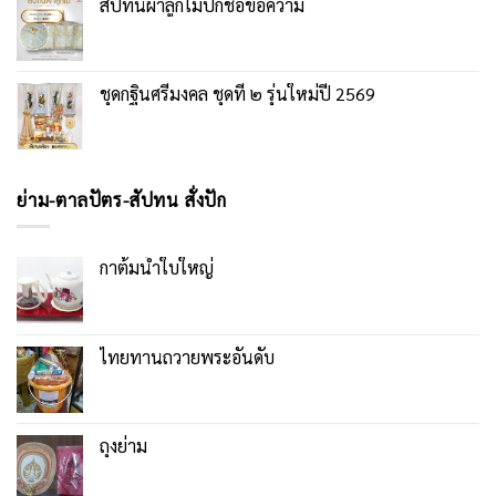
สัปทนผ้าลูกไม้ปักชื่อข้อความ
ชุดกฐินศรีมงคล ชุดที่ ๒ รุ่นใหม่ปี 2569
ย่าม-ตาลปัตร-สัปทน สั่งปัก
กาต้มน้ำใบใหญ่
ไทยทานถวายพระอันดับ
ถุงย่าม