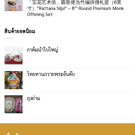
「宝花艺术供」圆形便当竹编供僧礼篮（8英
寸）"Rattana Silpi" – 8” Round Premium Monk
Offering Set
สินค้ายอดนิยม
กาต้มน้ำใบใหญ่
ไทยทานถวายพระอันดับ
ถุงย่าม