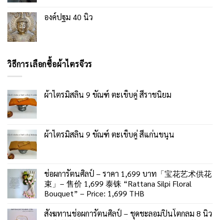
องค์ปฐม 40 นิ้ว
วิธีการเลือกซื้อผ้าไตรจีวร
ผ้าไตรมิสลิน 9 ขัณฑ์ ตะเข็บคู่ สีราชนิยม
ผ้าไตรมิสลิน 9 ขัณฑ์ ตะเข็บคู่ สีแก่นขนุน
ช่อผการัตนศิลป์ – ราคา 1,699 บาท「宝花艺术供花
束」– 售价 1,699 泰铢 “Rattana Silpi Floral
Bouquet” – Price: 1,699 THB
สังฆทานช่อผการัตนศิลป์ – ชุดชะลอมปิ่นโตกลม 8 นิ้ว