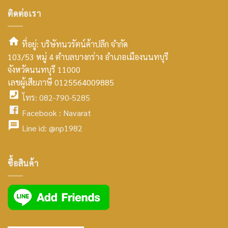
ติดต่อเรา
ที่อยู่: บริษัทนวรัตน์ค้าปลีก จำกัด
103/53 หมู่ 4 ตำบลบางกร่าง อำเภอเมืองนนทบุรี
smt2
จังหวัดนนทบุรี 11000
home
เลขผู้เสียภาษี 0125564009885
โทร: 082-790-5285
icon
facebook
Facebook :
Navarat
facebook
icon
Line id:
@np1982
icon
facebook
ซื้อสินค้า
icon