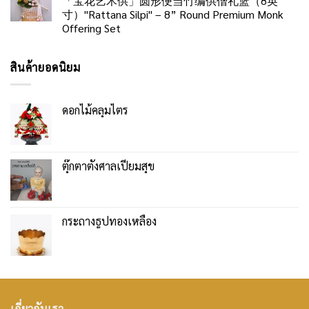
「宝花艺术供」圆形便当竹编供僧礼篮（8英
寸）"Rattana Silpi" – 8” Round Premium Monk
Offering Set
สินค้ายอดนิยม
ดอกไม้คลุมไตร
ตุ๊กตาตั้งศาลเปี่ยมสุข
กระถางธูปทองเหลือง
เกี่ยวกับเรา