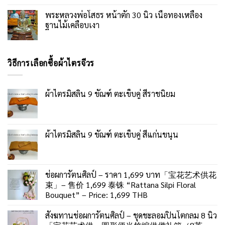
พระหลวงพ่อโสธร หน้าตัก 30 นิ้ว เนื้อทองเหลือง
ฐานไม้เคลือบเงา
วิธีการเลือกซื้อผ้าไตรจีวร
ผ้าไตรมิสลิน 9 ขัณฑ์ ตะเข็บคู่ สีราชนิยม
ผ้าไตรมิสลิน 9 ขัณฑ์ ตะเข็บคู่ สีแก่นขนุน
ช่อผการัตนศิลป์ – ราคา 1,699 บาท「宝花艺术供花
束」– 售价 1,699 泰铢 “Rattana Silpi Floral
Bouquet” – Price: 1,699 THB
สังฆทานช่อผการัตนศิลป์ – ชุดชะลอมปิ่นโตกลม 8 นิ้ว