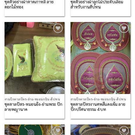
ชุดตัวอย่างผ้าตาดเกาหลี ลาย
ชุดตัวอย่างผ้าลูกไม้ประดับเลื่อม
ดอกไม้ทอง
สำหรับงานสัปทน
Add to
Add to
Wishlist
Wishlist
งานปักตาลปัตร-ย่าม-หมอนกฐิน-สัปทน
งานปักตาลปัตร-ย่าม-หมอนกฐิน-สัปทน
ชุดตาลปัตร-หมอนอิง-ย่ามพระ ปัก
ชุดตาลปัตรงานศพสีแดงเข้ม ลาย
ลายพญานาค
ปักปริศนาธรรม 4 บท