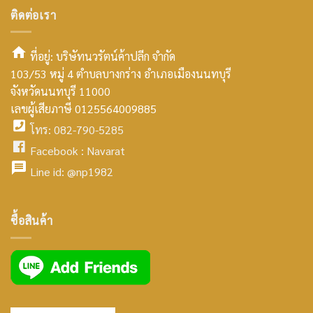
ติดต่อเรา
ที่อยู่: บริษัทนวรัตน์ค้าปลีก จำกัด
103/53 หมู่ 4 ตำบลบางกร่าง อำเภอเมืองนนทบุรี
smt2
จังหวัดนนทบุรี 11000
home
เลขผู้เสียภาษี 0125564009885
โทร: 082-790-5285
icon
facebook
Facebook :
Navarat
facebook
icon
Line id:
@np1982
icon
facebook
ซื้อสินค้า
icon