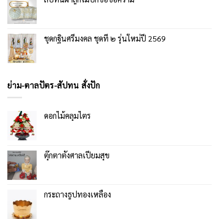
ชุดกฐินศรีมงคล ชุดที่ ๒ รุ่นใหม่ปี 2569
ย่าม-ตาลปัตร-สัปทน สั่งปัก
ดอกไม้คลุมไตร
ตุ๊กตาตั้งศาลเปี่ยมสุข
กระถางธูปทองเหลือง