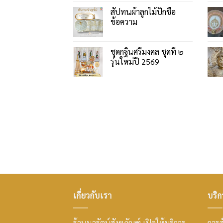
สัปทนผ้าลูกไม้ปักชื่อ
ข้อความ
ชุดกฐินศรีมงคล ชุดที่ ๒
รุ่นใหม่ปี 2569
เกี่ยวกับเรา
บริก
ร้านนวรัตน์สังฆภัณฑ์ เปิดให้บริการ
การสั