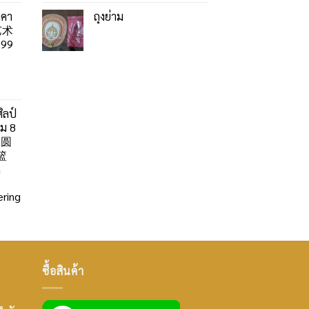
าคา
ถุงย่าม
艺术
99
ิลป์
ลม 8
」圆
篮
a
ring
ซื้อสินค้า