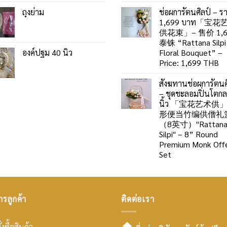
ถุงย่าม
ช่อผการัตนศิลป์ – ร
1,699 บาท「宝花
供花束」– 售价 1,6
泰铢 “Rattana Silpi
องค์ปฐม 40 นิ้ว
Floral Bouquet” –
Price: 1,699 THB
สังฆทานช่อผการัตนศ
– ชุดชะลอมปิ่นโตก
นิ้ว 「宝花艺术供
形便当竹编供僧礼
（8英寸）"Rattan
Silpi" – 8” Round
Premium Monk Offe
Set
ารลูกค้า
ติดต่อเรา
่งซื้อสินค้า