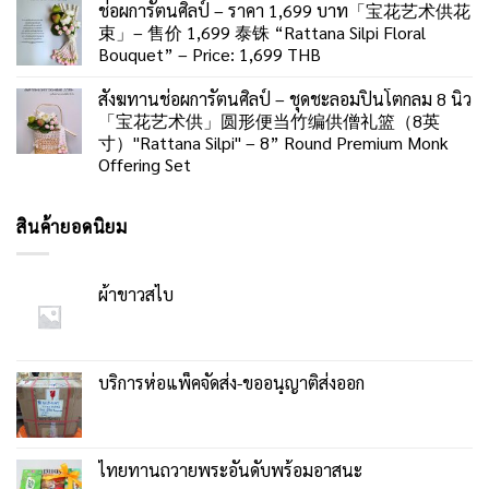
ช่อผการัตนศิลป์ – ราคา 1,699 บาท「宝花艺术供花
束」– 售价 1,699 泰铢 “Rattana Silpi Floral
Bouquet” – Price: 1,699 THB
สังฆทานช่อผการัตนศิลป์ – ชุดชะลอมปิ่นโตกลม 8 นิ้ว
「宝花艺术供」圆形便当竹编供僧礼篮（8英
寸）"Rattana Silpi" – 8” Round Premium Monk
Offering Set
สินค้ายอดนิยม
ผ้าขาวสไบ
บริการห่อแพ็คจัดส่ง-ขออนุญาติส่งออก
ไทยทานถวายพระอันดับพร้อมอาสนะ