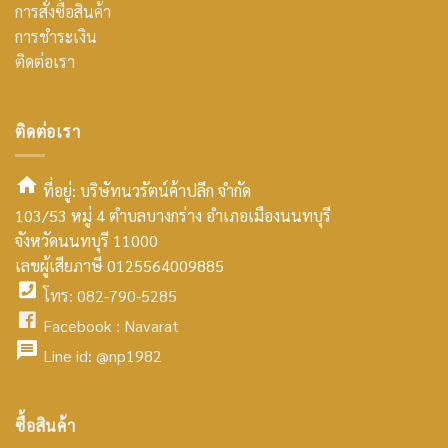
การสั่งซื้อสินค้า
การชำระเงิน
ติดต่อเรา
ติดต่อเรา
ที่อยู่: บริษัทนวรัตน์ค้าปลีก จำกัด
103/53 หมู่ 4 ตำบลบางกร่าง อำเภอเมืองนนทบุรี
smt2
จังหวัดนนทบุรี 11000
home
เลขผู้เสียภาษี 0125564009885
โทร: 082-790-5285
icon
facebook
Facebook :
Navarat
facebook
icon
Line id:
@np1982
icon
facebook
ซื้อสินค้า
icon