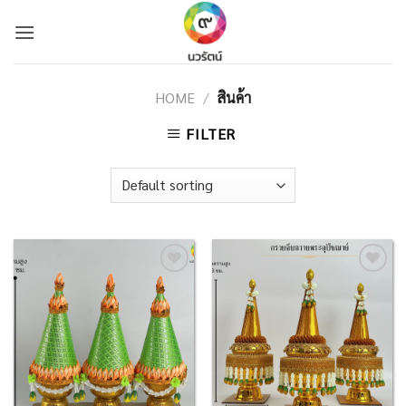
Skip
to
content
HOME
/
สินค้า
FILTER
Add to
Add to
Wishlist
Wishlist