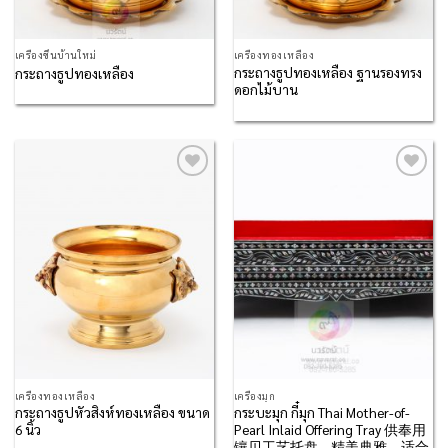
เครื่องขึ้นบ้านใหม่
เครื่องทองเหลือง
กระถางธูปทองเหลือง ฐานรองทรง
กระถางธูปทองเหลือง
ดอกไม้บาน
Add to
Add to
Wishlist
Wishlist
เครื่องทองเหลือง
เครื่องมุก
กระถางธูปหัวสิงห์ทองเหลือง ขนาด
กระบะมุก กี๋มุก Thai Mother-of-
6 นิ้ว
Pearl Inlaid Offering Tray 供奉用
镶贝工艺托盘 – 精美典雅，适合