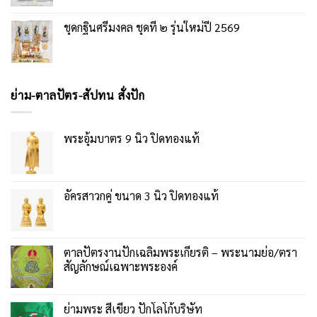
ชุดกฐินศรีมงคล ชุดที่ ๒ รุ่นใหม่ปี 2569
ย่าม-ตาลปัตร-สัปทน สั่งปัก
พระอุ้มบาตร 9 นิ้ว ปิดทองแท้
อัครสาวกคู่ ขนาด 3 นิ้ว ปิดทองแท้
ตาลปัตรงานปักเฉลิมพระเกียรติ – พระนามย่อ/ตรา
สัญลักษณ์เฉพาะพระองค์
ย่ามพระ สีเขียว ปักโลโก้บริษัท