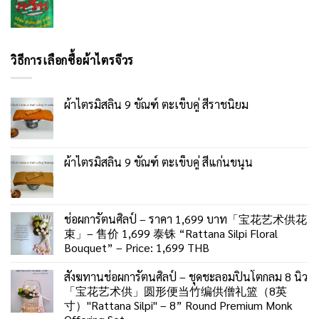
วิธีการเลือกซื้อผ้าไตรจีวร
ผ้าไตรมิสลิน 9 ขัณฑ์ ตะเข็บคู่ สีราชนิยม
ผ้าไตรมิสลิน 9 ขัณฑ์ ตะเข็บคู่ สีแก่นขนุน
ช่อผการัตนศิลป์ – ราคา 1,699 บาท「宝花艺术供花
束」– 售价 1,699 泰铢 “Rattana Silpi Floral
Bouquet” – Price: 1,699 THB
สังฆทานช่อผการัตนศิลป์ – ชุดชะลอมปิ่นโตกลม 8 นิ้ว
「宝花艺术供」圆形便当竹编供僧礼篮（8英
寸）"Rattana Silpi" – 8” Round Premium Monk