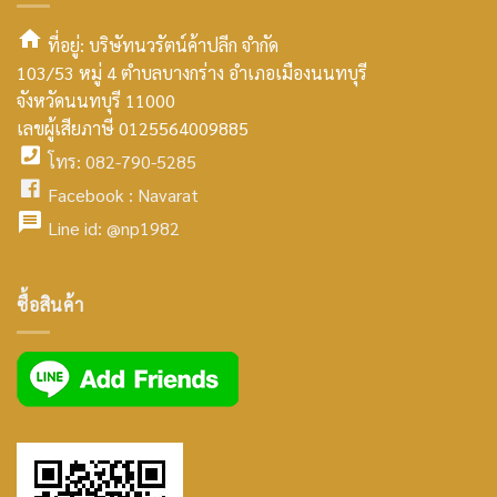
ที่อยู่: บริษัทนวรัตน์ค้าปลีก จำกัด
103/53 หมู่ 4 ตำบลบางกร่าง อำเภอเมืองนนทบุรี
smt2
จังหวัดนนทบุรี 11000
home
เลขผู้เสียภาษี 0125564009885
โทร: 082-790-5285
icon
facebook
Facebook :
Navarat
facebook
icon
Line id:
@np1982
icon
facebook
ซื้อสินค้า
icon