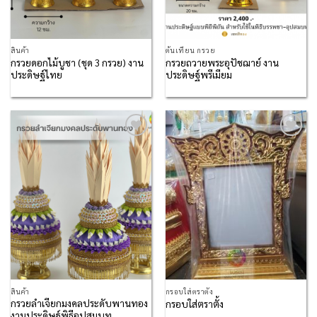
สินค้า
ต้นเทียน กรวย
กรวยดอกไม้บูชา (ชุด 3 กรวย) งาน
กรวยถวายพระอุปัชฌาย์ งาน
ประดิษฐ์ไทย
ประดิษฐ์พรีเมียม
Add to
Add to
Wishlist
Wishlist
สินค้า
กรอบใส่ตราตั้ง
กรวยลำเจียกมงคลประดับพานทอง
กรอบใส่ตราตั้ง
งานประดิษฐ์พิธีอุปสมบท