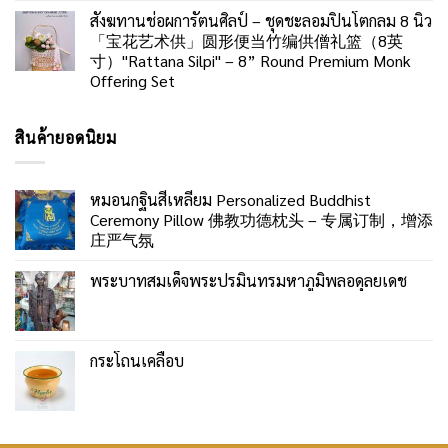
สังฆทานช่อผการัตนศิลป์ – ชุดชะลอมปิ่นโตกลม 8 นิ้ว
「宝花艺术供」圆形便当竹编供僧礼篮（8英
寸）"Rattana Silpi" – 8” Round Premium Monk
Offering Set
สินค้ายอดนิยม
หมอนกฐินสี่เหลี่ยม Personalized Buddhist
Ceremony Pillow 佛教功德枕头 – 专属订制，增添
庄严气氛
พระบาทสมเด็จพระปรมินทรมหาภูมิพลอดุลยเดช
กระโถนเคลือบ