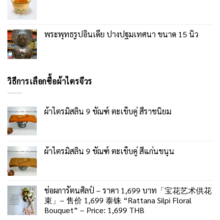
พระพุทธรูปอินเดีย ปางปฐมเทศนา ขนาด 15 นิ้ว
วิธีการเลือกซื้อผ้าไตรจีวร
ผ้าไตรมิสลิน 9 ขัณฑ์ ตะเข็บคู่ สีราชนิยม
ผ้าไตรมิสลิน 9 ขัณฑ์ ตะเข็บคู่ สีแก่นขนุน
ช่อผการัตนศิลป์ – ราคา 1,699 บาท「宝花艺术供花
束」– 售价 1,699 泰铢 “Rattana Silpi Floral
Bouquet” – Price: 1,699 THB