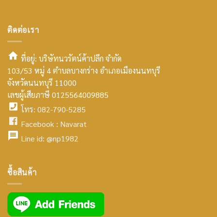
ติดต่อเรา
ที่อยู่: บริษัทนวรัตน์ค้าปลีก จำกัด
103/53 หมู่ 4 ตำบลบางกร่าง อำเภอเมืองนนทบุรี
smt2
จังหวัดนนทบุรี 11000
home
เลขผู้เสียภาษี 0125564009885
โทร: 082-790-5285
icon
facebook
Facebook :
Navarat
facebook
icon
Line id:
@np1982
icon
facebook
ซื้อสินค้า
icon