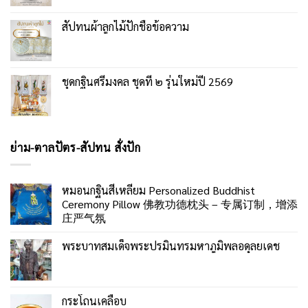
สัปทนผ้าลูกไม้ปักชื่อข้อความ
ชุดกฐินศรีมงคล ชุดที่ ๒ รุ่นใหม่ปี 2569
ย่าม-ตาลปัตร-สัปทน สั่งปัก
หมอนกฐินสี่เหลี่ยม Personalized Buddhist
Ceremony Pillow 佛教功德枕头 – 专属订制，增添
庄严气氛
พระบาทสมเด็จพระปรมินทรมหาภูมิพลอดุลยเดช
กระโถนเคลือบ