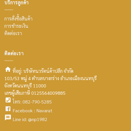
บริการลูกค้า
การสั่งซื้อสินค้า
การชำระเงิน
ติดต่อเรา
ติดต่อเรา
ที่อยู่: บริษัทนวรัตน์ค้าปลีก จำกัด
103/53 หมู่ 4 ตำบลบางกร่าง อำเภอเมืองนนทบุรี
smt2
จังหวัดนนทบุรี 11000
home
เลขผู้เสียภาษี 0125564009885
โทร: 082-790-5285
icon
facebook
Facebook :
Navarat
facebook
icon
Line id:
@np1982
icon
facebook