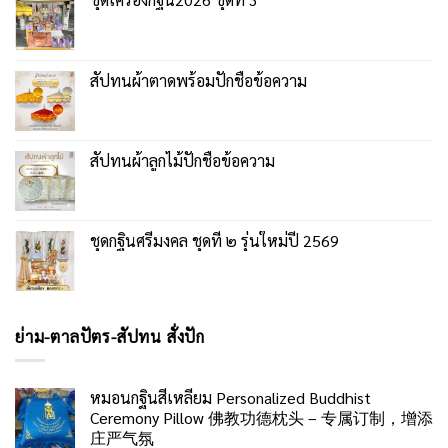
สัปทนผ้าตาดพร้อมปักชื่อข้อความ
สัปทนผ้าลูกไม้ปักชื่อข้อความ
ชุดกฐินศรีมงคล ชุดที่ ๒ รุ่นใหม่ปี 2569
ย่าม-ตาลปัตร-สัปทน สั่งปัก
หมอนกฐินสี่เหลี่ยม Personalized Buddhist
Ceremony Pillow 佛教功德枕头 – 专属订制，增添
庄严气氛