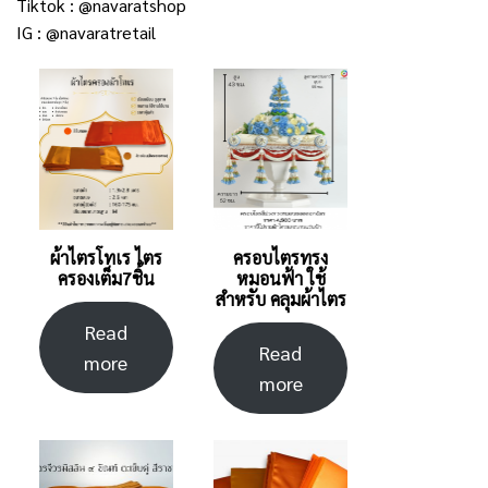
Tiktok :
@navaratshop
IG :
@navaratretail
ผ้าไตรโทเร ไตร
ครอบไตรทรง
ครองเต็ม7ชิ้น
หมอนฟ้า ใช้
สำหรับ คลุมผ้าไตร
Read
Read
more
more