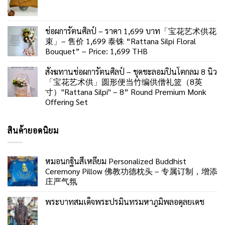
ช่อผการัตนศิลป์ – ราคา 1,699 บาท「宝花艺术供花
束」– 售价 1,699 泰铢 “Rattana Silpi Floral
Bouquet” – Price: 1,699 THB
สังฆทานช่อผการัตนศิลป์ – ชุดชะลอมปิ่นโตกลม 8 นิ้ว
「宝花艺术供」圆形便当竹编供僧礼篮（8英
寸）"Rattana Silpi" – 8” Round Premium Monk
Offering Set
สินค้ายอดนิยม
หมอนกฐินสี่เหลี่ยม Personalized Buddhist
Ceremony Pillow 佛教功德枕头 – 专属订制，增添
庄严气氛
พระบาทสมเด็จพระปรมินทรมหาภูมิพลอดุลยเดช